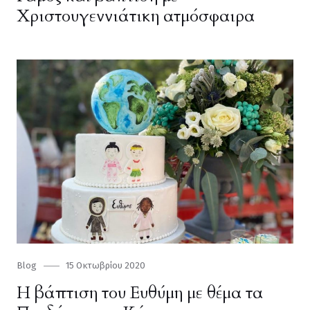
Χριστουγεννιάτικη ατμόσφαιρα
Category
Blog
Posted
15 Οκτωβρίου 2020
on
Η βάπτιση του Ευθύμη με θέμα τα