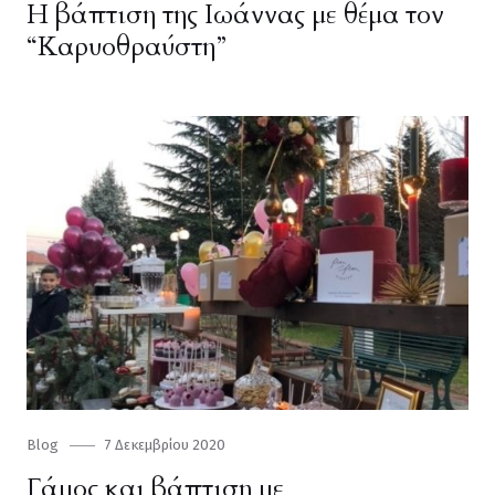
Η βάπτιση της Ιωάννας με θέμα τον
“Καρυοθραύστη”
Category
Blog
Posted
7 Δεκεμβρίου 2020
on
Γάμος και βάπτιση με