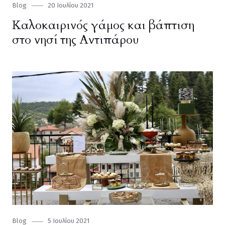
Category
Blog
Posted
20 Ιουλίου 2021
on
Καλοκαιρινός γάμος και βάπτιση
στο νησί της Αντιπάρου
Category
Blog
Posted
5 Ιουλίου 2021