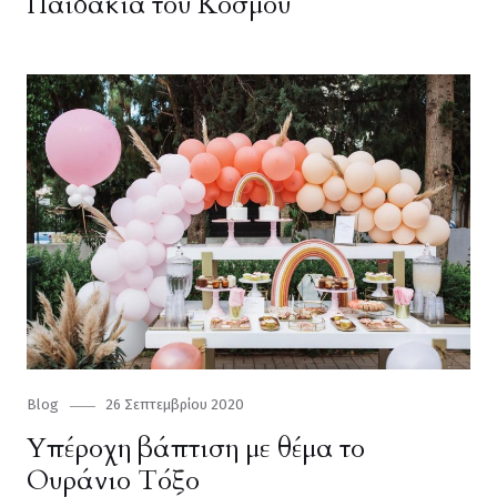
Παιδάκια του Κόσμου
Category
Blog
Posted
26 Σεπτεμβρίου 2020
on
Υπέροχη βάπτιση με θέμα το
Ουράνιο Τόξο