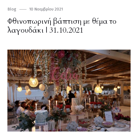
Category
Blog
Posted
10 Νοεμβρίου 2021
on
Φθινοπωρινή βάπτιση με θέμα το
λαγουδάκι | 31.10.2021