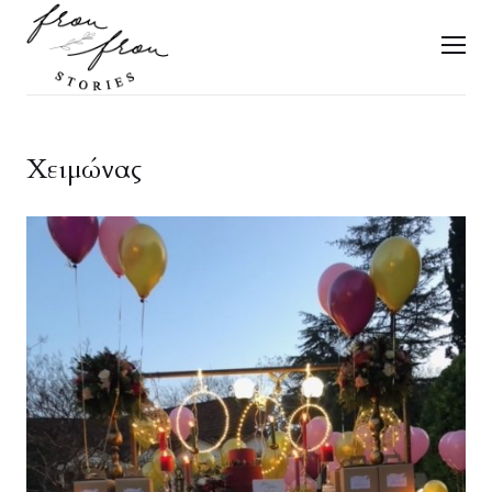
FROU FROU STORIES
Men
Χειμώνας