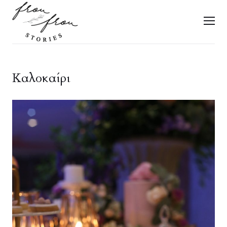
FROU FROU STORIES
Men
Καλοκαίρι