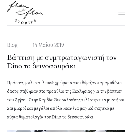
FROU FROU STORIES
Men
Categories
Blog
Posted
14 Μαΐου 2019
on
Βάπτιση με συμπρωταγωνιστή τον
Dino το δεινοσαυράκι
Πράσινα, μπλε και λευκά χρώματα που θύμιζαν παραμυθένιο
δάσος στήθηκαν στο προαύλιο της Εκκλησίας για την βάπτιση
του Άγγελου. Στην Καρδία Θεσσαλονίκης τελέστηκε το μυστήριο
και μικροί και μεγάλοι απόλαυσαν ένα μαγικό σκηνικό με
κύρια θεματολογία τον Dino το δεινοσαυράκι.