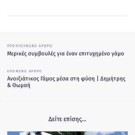
e
e
O
O
n
n
F
T
a
w
c
i
e
t
b
t
o
e
Πλοήγηση
o
r
ΠΡΟΗΓΟΎΜΕΝΟ ΆΡΘΡΟ
k
Μερικές συμβουλές για έναν επιτυχημένο γάμο
Previous
άρθρων
post:
ΕΠΌΜΕΝΟ ΆΡΘΡΟ
Ανοιξιάτικος Γάμος μέσα στη φύση | Δημήτρης
Next
& Θωμαή
post:
Δείτε επίσης...