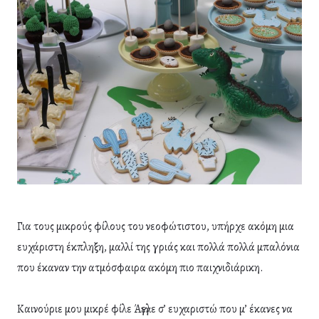
Για τους μικρούς φίλους του νεοφώτιστου, υπήρχε ακόμη μια
ευχάριστη έκπληξη, μαλλί της γριάς και πολλά πολλά μπαλόνια
που έκαναν την ατμόσφαιρα ακόμη πιο παιχνιδιάρικη.
Καινούριε μου μικρέ φίλε Άγγελε σ’ ευχαριστώ που μ’ έκανες να