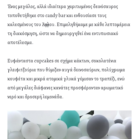
Ένας μεγάλος, αλλά ιδιαίτερα χαριτωμένος δεινόσαυρος
τοποθετήθηκε στο candy bar και ενθουσίασε τους
καλεσμένους του Άγγελου. Επιμεληθήκαμε με κάθε λεπτομέρεια
τη διακόσμηση, ώστε να δημιουργηθεί ένα εντυπωσιακό
αποτέλεσμα.
Ευφάνταστα cupcakes σε σχήμα κάκτων, σοκολατένια
γλειφιτζούρια που θύμιζαν αυγά δεινοσαύρων, πολύχρωμα
κουφέτα και μικρά ατομικά γλυκά γέμισαν το τραπέζι, ενώ
από μεγάλες διάφανες κανάτες προσφέρονταν αρωματικό
νερό και δροσερή λεμονάδα.