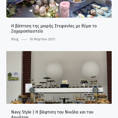
Η βάπτιση της μικρής Στεφανίας με θέμα το
Ζαχαροπλαστείο
Category
Blog
Posted
10 Μαρτίου 2021
on
Navy Style | Η βάφτιση του Νικόλα και του
Δημήτρη