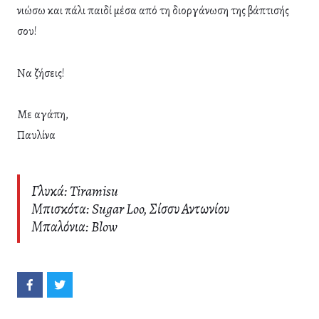
νιώσω και πάλι παιδί μέσα από τη διοργάνωση της βάπτισής
σου!
Να ζήσεις!
Με αγάπη,
Παυλίνα
Γλυκά: Tiramisu
Μπισκότα: Sugar Loo, Σίσσυ Αντωνίου
Μπαλόνια: Blow
S
S
h
h
a
a
r
r