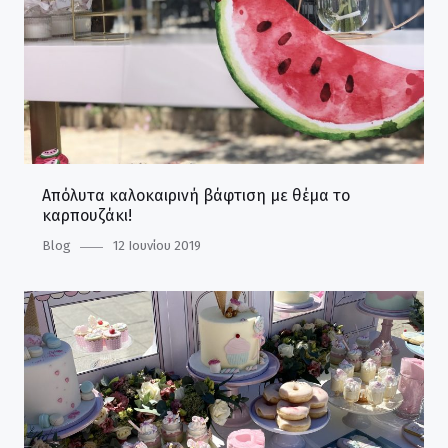
Απόλυτα καλοκαιρινή βάφτιση με θέμα το
καρπουζάκι!
Category
Blog
Posted
12 Ιουνίου 2019
on