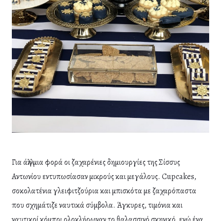
Για άλλη μια φορά οι ζαχαρένιες δημιουργίες της Σίσσυς
Αντωνίου εντυπωσίασαν μικρούς και μεγάλους. Cupcakes,
σοκολατένια γλειφιτζούρια και μπισκότα με ζαχαρόπαστα
που σχημάτιζε ναυτικά σύμβολα. Άγκυρες, τιμόνια και
ναυτικοί κόμποι ολοκλήρωναν το θαλασσινό σκηνικό, ενώ ένα