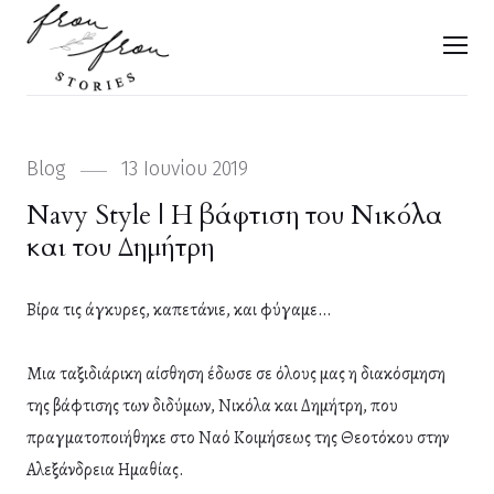
FROU FROU STORIES
Men
Categories
Blog
Posted
13 Ιουνίου 2019
on
Navy Style | Η βάφτιση του Νικόλα
και του Δημήτρη
Βίρα τις άγκυρες, καπετάνιε, και φύγαμε…
Μια ταξιδιάρικη αίσθηση έδωσε σε όλους μας η διακόσμηση
της βάφτισης των διδύμων, Νικόλα και Δημήτρη, που
πραγματοποιήθηκε στο Ναό Κοιμήσεως της Θεοτόκου στην
Αλεξάνδρεια Ημαθίας.