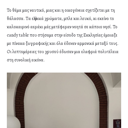
Το θέμα μας ναυτικό, μιας και η οικογένεια σχετίζεται με τη
θάλασσα. Τα ελληνικά χρώματα, μπλε και λευκό, κι εκείνο το
καλοκαιρινό αεράκι μάς μετέφεραν νοητά σε κάποιο νησί. Το
candy table που στήσαμε στην είσοδο της Εκκλησίας έμοιαζε
με πίνακα ζωγραφικής και όλα έδεναν αρμονικά μεταξύ τους.
Οι λεπτομέρειες του χρυσού έδωσαν μια ελαφριά πολυτέλεια
στη συνολική εικόνα.