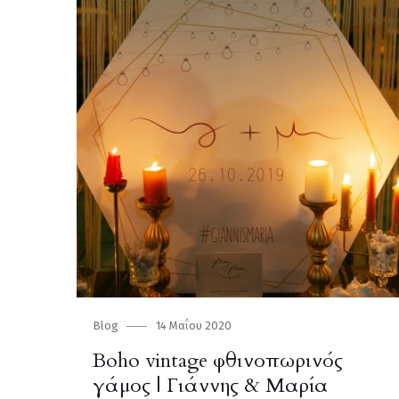
Category
Blog
Posted
14 Μαΐου 2020
on
Boho vintage φθινοπωρινός
γάμος | Γιάννης & Μαρία