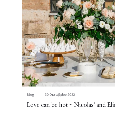
Category
Blog
Posted
30 Οκτωβρίου 2022
on
Love can be hot ~ Nicolas’ and E