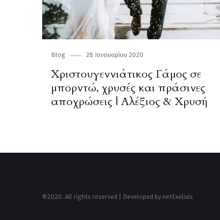
Category
Blog
Posted
28 Ιανουαρίου 2020
on
Χριστουγεννιάτικος Γάμος σε
μπορντώ, χρυσές και πράσινες
αποχρώσεις | Αλέξιος & Χρυσή
©2020. All rights reserved | Developed by
netExelixis